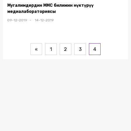
Мугалимдердин ММС билимин өнүктүрүү
медиалабораториясы
09-12-2019 - 14-12-2019
«
1
2
3
4