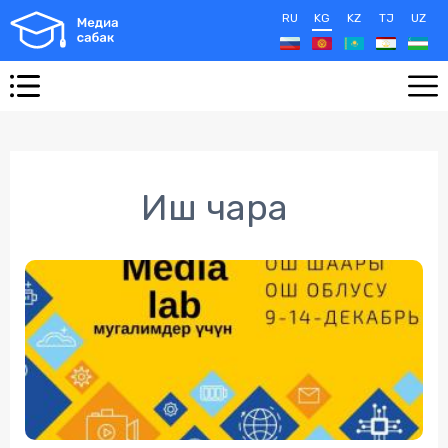
RU
KG
KZ
TJ
UZ
Иш чара