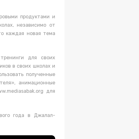
фровыми продуктами и
колах, независимо от
то каждая новая тема
тренинги для своих
иков в своих школах и
ользовать полученные
теля», анимационные
w.mediasabak.org для
вого года в Джалал-