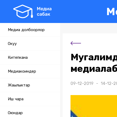
М
Медиа долбоорлор
Окуу
Мугалимд
Китепкана
медиала
Медиакоиндер
09-12-2019 - 14-12-2
Жаңылыктар
Иш чара
Оюндар