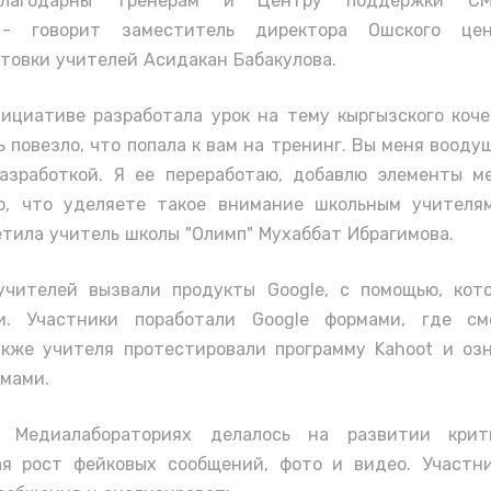
благодарны тренерам и Центру поддержки СМ
, - говорит заместитель директора Ошского ц
товки учителей Асидакан Бабакулова.
ициативе разработала урок на тему кыргызского коче
 повезло, что попала к вам на тренинг. Вы меня вооду
азработкой. Я ее переработаю, добавлю элементы 
о, что уделяете такое внимание школьным учителя
етила учитель школы "Олимп" Мухаббат Ибрагимова.
учителей вызвали продукты Google, c помощью, кот
и. Участники поработали Google формами, где см
акже учителя протестировали программу Kahoot и оз
ммами.
 Медиалабораториях делалось на развитии крити
я рост фейковых сообщений, фото и видео. Участн