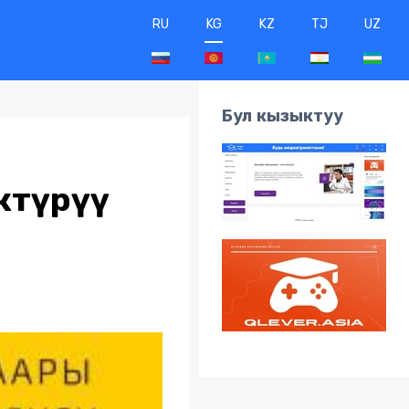
RU
KG
KZ
TJ
UZ
Бул кызыктуу
ктүрүү