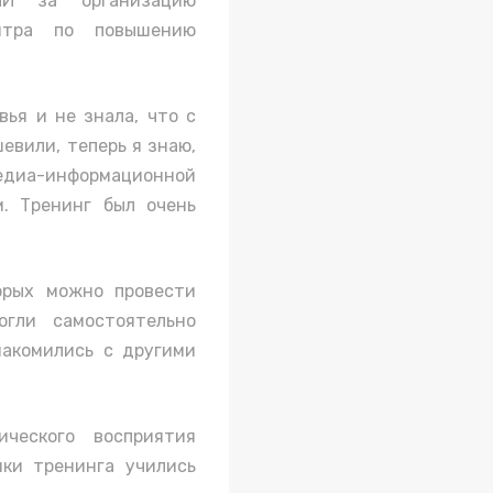
И за организацию
ентра по повышению
вья и не знала, что с
шевили, теперь я знаю,
медиа-информационной
м. Тренинг был очень
орых можно провести
огли самостоятельно
накомились с другими
ческого восприятия
ики тренинга учились