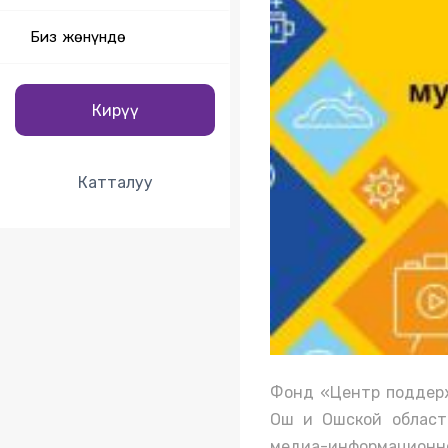
Биз жөнүндө
Кирүү
Катталуу
Фонд «Центр поддерж
Ош и Ошской области
медиа-информационно