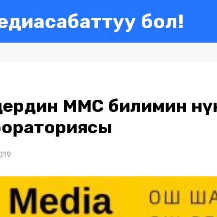
едиасабаттуу бол!
ердин ММС билимин өнү
бораториясы
019