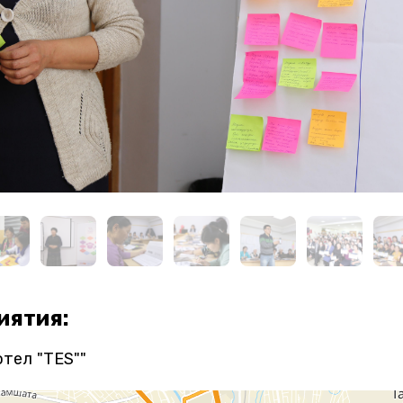
иятия:
отел "TES""