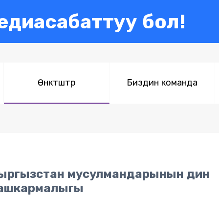
едиасабаттуу бол!
Өнөктөштөр
Биздин команда
ыргызстан мусулмандарынын дин
ашкармалыгы