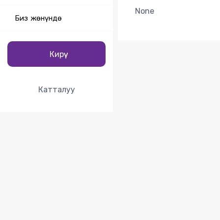
None
Биз жөнүндө
Кирүү
Катталуу