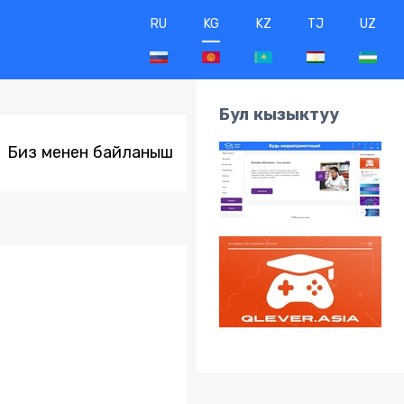
RU
KG
KZ
TJ
UZ
Бул кызыктуу
Биз менен байланыш