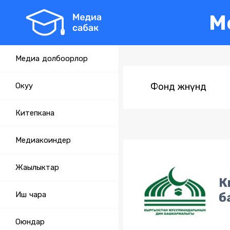
М
Медиа долбоорлор
Окуу
Фонд жөнүндө
Китепкана
Медиакоиндер
Жаңылыктар
К
Иш чара
б
Оюндар