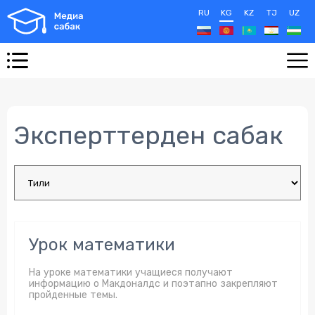
RU
KG
KZ
TJ
UZ
Эксперттерден сабак
Урок математики
На уроке математики учащиеся получают
информацию о Макдоналдс и поэтапно закрепляют
пройденные темы.