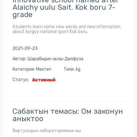
Innovative school named after
Alaichy uulu Sait. Kok boru 7-
grade
Students learn some new words and new information
about kyrgyz national sport Kok boru.
2021-09-23
Автор: Шарабидин кызы Дилфуза
Категория: Мектеп
Тили: kg
Статус:
Активный
Сабактын темасы: Ом законун
аныктоо
Виртуалдык лабораториялык иш