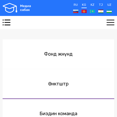
RU
KG
KZ
TJ
UZ
Фонд жөнүндө
Өнөктөштөр
Биздин команда