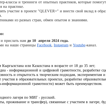
тер-классы и тренинги от опытных практиков, которые помогу
я на практике.
ять участие в проекте "QLEVER+" и внести свой вклад в обра
.
стниками из разных стран, обмен опытом и знаниями.
о:
и прислать нам
до 10 апреля 2024 года.
ми на наши страницы
Facebook
,
Instagram
и
Youtube
-канал.
Кыргызстана или Казахстана в возрасте от 18 до 35 лет;
едиа - информационной и цифровой грамотности, разработке сц
товность и открытость к творческим подходам, экспериментам и
участия в образовательных проектах, разработке образователь
а-информационной грамотности) может быть преимуществом.
одного лагеря по МИГ - русский.
ты, проживание и трансфер), связанные с участием в лагере, б