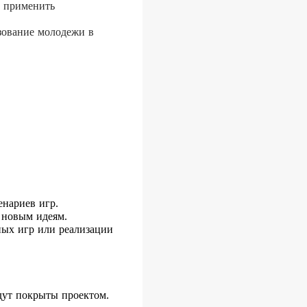
т применить
зование молодежи в
енариев игр.
 новым идеям.
ных игр или реализации
удут покрыты проектом.