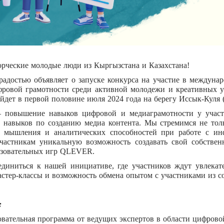
орческие молодые люди из Кыргызстана и Казахстана!
радостью объявляет о запуске конкурса на участие в междунар
ровой грамотности среди активной молодежи и креативных у
ойдет в первой половине июля 2024 года на берегу Иссык-Куля 
 повышение навыков цифровой и медиаграмотности у участ
 навыков по созданию медиа контента. Мы стремимся не тол
о мышления и аналитических способностей при работе с инф
участникам уникальную возможность создавать свой собстве
разовательных игр QLEVER.
иниться к нашей инициативе, где участников ждут увлекате
астер-классы и возможность обмена опытом с участниками из с
:
овательная программа от ведущих экспертов в области цифрово