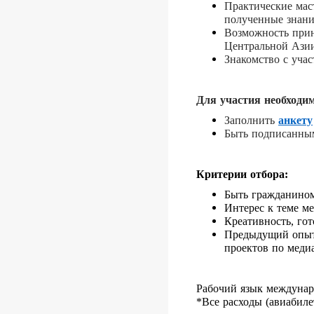
Практические мас
полученные знани
Возможность прин
Центральной Азии
Знакомство с уча
Для участия необходим
Заполнить
анкету
Быть подписанны
Критерии отбора:
Быть гражданином 
Интерес к теме м
Креативность, го
Предыдущий опыт 
проектов по меди
Рабочий язык междунар
*Все расходы (авиабиле