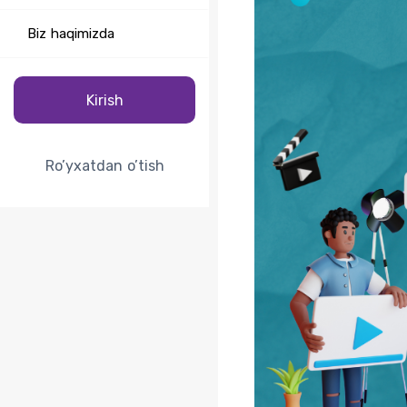
Biz haqimizda
Kirish
Ro’yxatdan o’tish