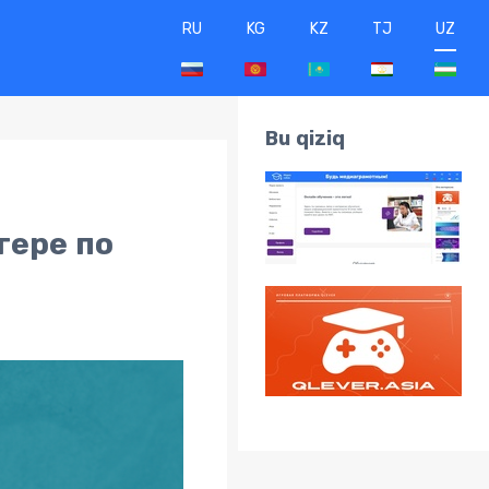
RU
KG
KZ
TJ
UZ
Bu qiziq
гере по