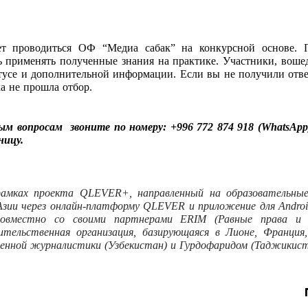
ет проводиться ОФ “Медиа сабак” на конкурсной основе. 
ь применять полученные знания на практике. Участники, вошед
тусе и дополнительной информации. Если вы не получили ответ
ка не прошла отбор.
ным вопросам
звоните по номеру: +996 772 874 918 (WhatsAp
ницу
.
рамках проекта QLEVER+, направленный на образовательны
зии через онлайн-платформу QLEVER и приложение для Androi
овместно со своими партнерами ERIM (Равные права и
тельственная организация, базирующаяся в Лионе, Франция,
енной журналистики (Узбекистан) и Гурдофаридом (Таджикист