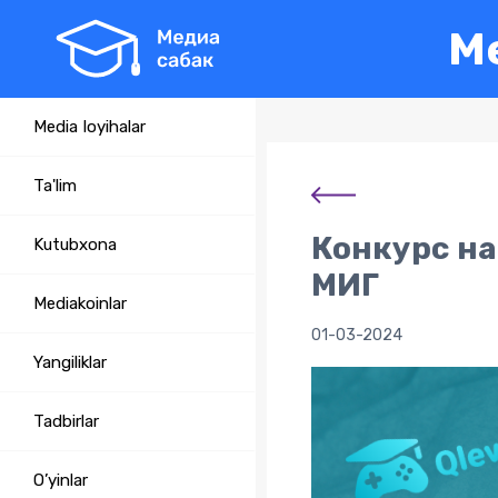
Me
Media loyihalar
Ta'lim
Конкурс на
Kutubxona
МИГ
Mediakoinlar
01-03-2024
Yangiliklar
Tadbirlar
O’yinlar