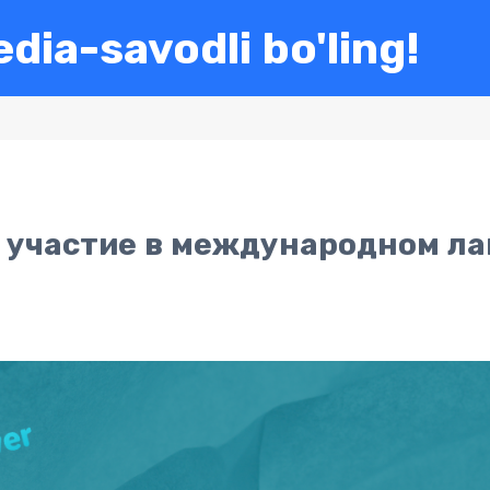
dia-savodli bo'ling!
 участие в международном ла