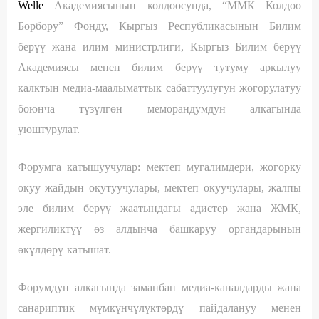
Welle
Академиясынын колдоосунда, “ММК Колдоо
Борбору” Фонду, Кыргыз Республикасынын Билим
берүү жана илим министрлиги, Кыргыз Билим берүү
Академиясы менен билим берүү тутуму аркылуу
калктын медиа-маалыматтык сабаттуулугун жогорулатуу
боюнча түзүлгөн меморандумдун алкагында
уюштурулат.
Форумга катышуучулар: мектеп мугалимдери,
жогорку
окуу жайдын окутуучулары,
мектеп окуучулары,
жалпы
эле
билим берүү жаатындагы адистер жана ЖМК,
жергиликтүү өз алдынча башкаруу органдарынын
өкүлдөрү катышат.
Форумдун алкагында заманбап медиа-каналдарды жана
санариптик мүмкүнчүлүктөрдү пайдалануу менен