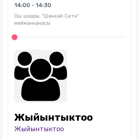
14:00 - 14:30
Ош шаары, "Шанхай Сити"
мейманканасы
Жыйынтыктоо
Жыйынтыктоо