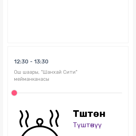
12:30 - 13:30
Ош шаары, "Шанхай Сити"
мейманканасы
Түштөнүү
Түштөнүү