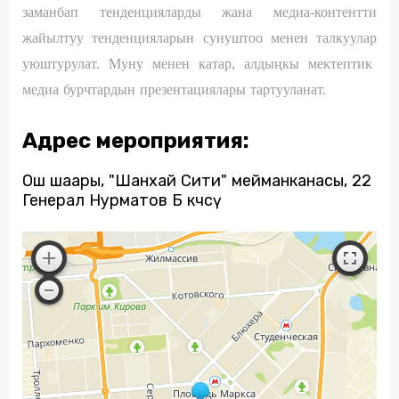
заманбап тенденцияларды жана медиа-контентти
жайылтуу тенденцияларын сунуштоо менен
талкуулар
уюштурулат.
Муну менен катар, алдыңкы мектептик
медиа бурчтардын презентациялары тартууланат.
Адрес мероприятия:
Ош шаары, "Шанхай Сити" мейманканасы, 22
Генерал Нурматов Б көчөсү