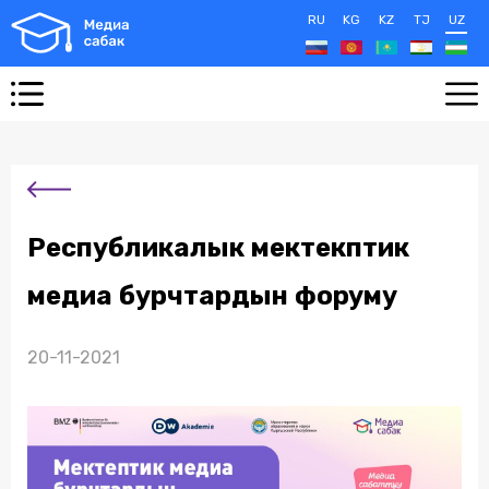
RU
KG
KZ
TJ
UZ
Республикалык мектекптик
медиа бурчтардын форуму
20-11-2021