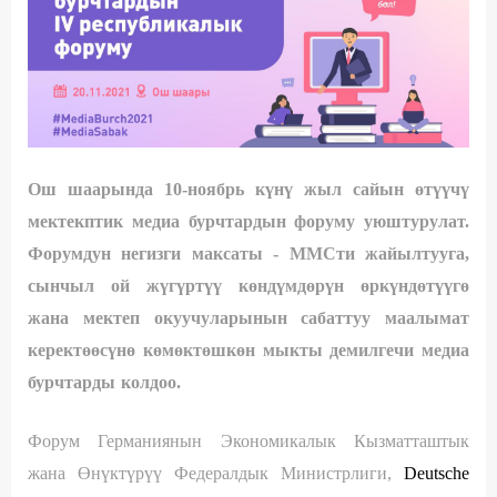
Ош шаарында
10
-ноябрь күнү жыл сайын өтүүчү
м
ектекптик
медиа бурчтардын форуму уюштурулат.
Форумдун негизги максаты - ММСти жайылтууга,
сынчыл ой жүгүртүү көндүмдөрүн өркүндөтүүгө
жана мектеп окуучуларынын сабаттуу маалымат
керектөөсүнө көмөктөшкөн мыкты демилгечи медиа
бурчтарды колдоо.
Форум Германиянын Экономикалык Кызматташтык
жана Өнүктүрүү Федералдык Министрлиги,
Deutsche