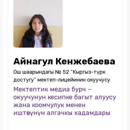
Айнагул Кенжебаева
Ош шаарындагы № 52 “Кыргыз-түрк
достугу” мектеп-лицейинин окуучусу
Мектептик медиа бурч –
окуучунун кесипке багыт алуусу
жана коомчулук менен
иштөөсүнүн алгачкы кадамдары