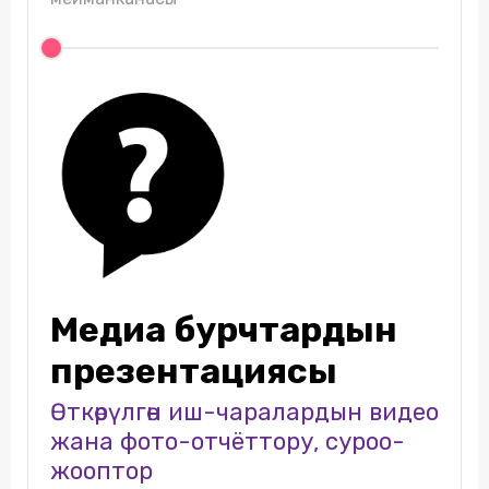
Медиа бурчтардын
презентациясы
Өткөрүлгөн иш-чаралардын видео
жана фото-отчёттору, суроо-
жооптор