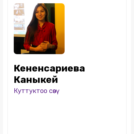
Кененсариева
Каныкей
Куттуктоо сөзү