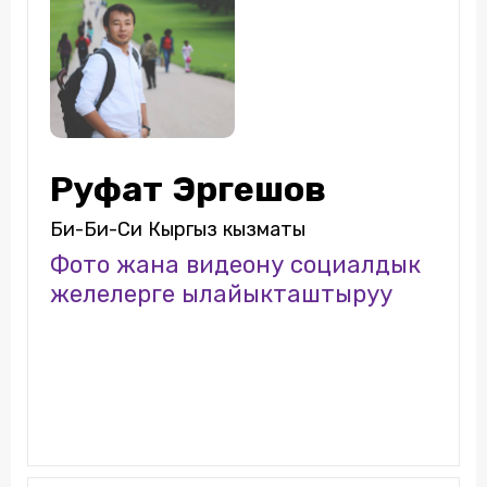
Руфат Эргешов
Би-Би-Си Кыргыз кызматы
Фото жана видеону социалдык
желелерге ылайыкташтыруу