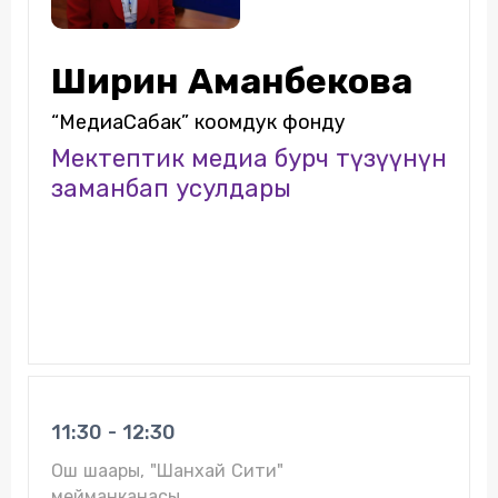
Ширин Аманбекова
“МедиаСабак” коомдук фонду
Мектептик медиа бурч түзүүнүн
заманбап усулдары
11:30 - 12:30
Ош шаары, "Шанхай Сити"
мейманканасы