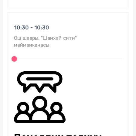
10:30 - 10:30
Ош шаары, "Шанхай сити"
мейманканасы