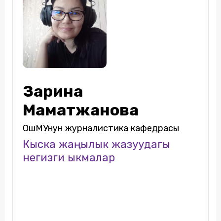
Зарина
Маматжанова
ОшМУнун журналистика кафедрасы
Кыска жаңылык жазуудагы
негизги ыкмалар