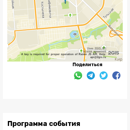
Uses 2GIS API
License agreement
A key is required for proper operation of Raster JS API. Help:
api@2gis.ru
Поделиться
Программа события