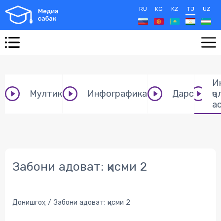
RU
KG
KZ
TJ
UZ
И
Мултик
Инфографика
Дарс
ҷо
а
Забони адоват: қисми 2
Донишгоҳ
Забони адоват: қисми 2