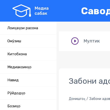
Савод
Лоиҳаҳои расонаӣ
Мултик
Омӯзиш
Китобхона
Медиакоинҳо
Забони адо
Навид
Рӯйдодҳо
Донишгоҳ
Забони адов
Бозиҳо