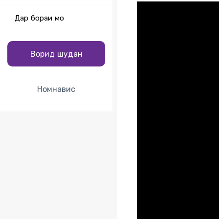
Дар бораи мо
Ворид шудан
Номнавис