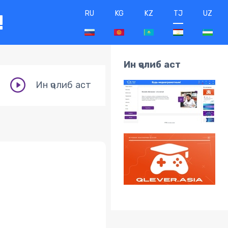
RU
KG
KZ
TJ
UZ
!
Ин ҷолиб аст
Ин ҷолиб аст