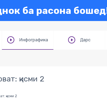
нок ба расона бошед
Инфографика
Дарс
ват: қисми 2
ат: қисми 2