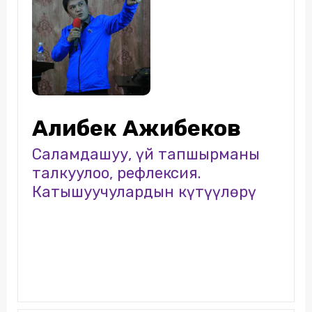
Алибек Ажибеков
Саламдашуу, үй тапшырманы
талкуулоо, рефлексия.
Катышуучулардын күтүүлөрү