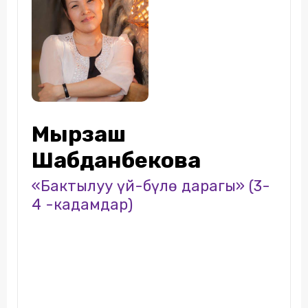
Мырзаш
Шабданбекова
«Бактылуу үй-бүлѳ дарагы» (3-
4 -кадамдар)