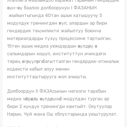
Жалпыга маалымдоо каражаттарынын гендердик
өзүн-өзү баалоо долбоорунун I ФАЗАНЫН
жыйынтыгында 40тан ашык катышуучу 5
модулдук тренингден өтүп, алардын ар бири
гендердик теңчиликти жайылтуу боюнча
материалдарды түзүү процессине тартылган.
15тен ашык медиа уюмдардын өкүлдөрү өз
салымдарын кошуп, институттун ичиндеги
терең өзгөрүүлөргө багытталган гендердик-этикалык
кодексти кабыл алуу менен
институтташтырууга жол ачышты.
Долбоордун II ФАЗАсынын негизги тарабын
медиа чөйрөдөгү өкүлдөрүнө 3 модулдан турган ар
бири 2 күндүк тренингди камтыйт. Окутуулар
Нарын, Чуй жана Ош облустарында уюштурулат.