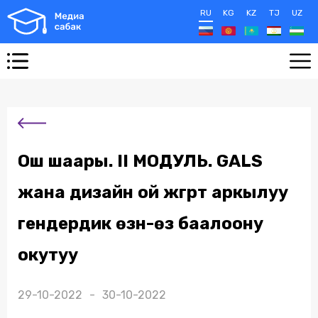
RU
KG
KZ
TJ
UZ
Ош шаары. II МОДУЛЬ. GALS
жана дизайн ой жүгүртүү аркылуу
гендердик өзүн-өзү баалоону
окутуу
29-10-2022 - 30-10-2022