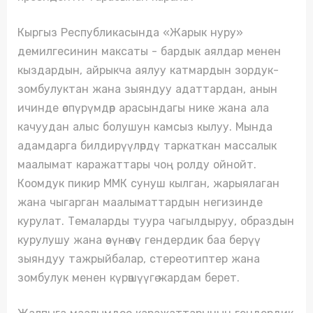
Кыргыз Республикасында «Жарык нуру»
демилгесинин максаты - бардык аялдар менен
кыздардын, айрыкча аялуу катмардын зордук-
зомбулуктан жана зыяндуу адаттардан, анын
ичинде өспүрүмдөр арасындагы нике жана ала
качуудан алыс болушун камсыз кылуу. Мында
адамдарга билдирүүлөрдү таркаткан массалык
маалымат каражаттары чоң ролду ойнойт.
Коомдук пикир ММК сунуш кылган, жарыялаган
жана чыгарган маалыматтардын негизинде
курулат. Темаларды туура чагылдыруу, образдын
курулушу жана өзүнө өзү гендердик баа берүү
зыяндуу тажрыйбалар, стереотиптер жана
зомбулук менен күрөшүүгө жардам берет.