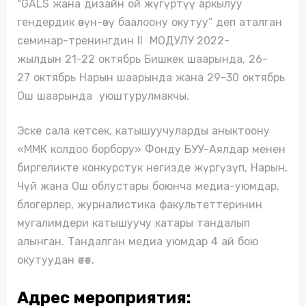
"GALS жана дизайн ой жүгүртүү аркылуу
гендердик өзүн-өзү баалоону окутуу” деп аталган
семинар-тренингдин II МОДУЛУ 2022-
жылдын 21-22 октябрь Бишкек шаарында, 26-
27 октябрь Нарын шаарында жана 29-30 октябрь
Ош шаарында уюштурулмакчы.
Эске сала кетсек, катышуучуларды аныктоону
«ММК колдоо борбору» Фонду БУУ-Аялдар менен
биргеликте конкурстук негизде жүргүзүп, Нарын,
Чүй жана Ош облустары боюнча медиа-уюмдар,
блогерлер, журналистика факультеттеринин
мугалимдери катышуучу катары тандалып
алынган. Тандалган медиа уюмдар 4 ай бою
окутуудан өтөт.
Адрес мероприятия: