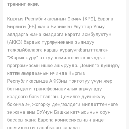
тренинг өткөрөт.
Кыргыз Республикасынын Өкмөтү (КРӨ), Европа
Бирлиги (ЕБ) жана Бириккен Улуттар Уюму
аялдарга жана кыздарга карата зомбулуктун
(АККЗ) бардык түрлөрүнө жана зыяндуу
тажрыйбаларга каршы күрөшүүгө багытталган
"Жарык нуру" аттуу демилгеси көп жылдык
программасын ишке ашырууда. Демилге дүйнөдөгү
көптөгөн өлкөлөрдө, анын ичинде Кыргыз
Республикасында АККЗны токтотуу үчүн жер
бетиндеги трансформациялык өзгөрүүлөрдү
колдоого багытталган. Демилге дүйнө жүзү
боюнча эң жогорку деңгээлдеги милдеттенмеге
ээ жана аны БУУнун Башкы катчысынын орун
басары жана Европа комиссиясынын вице-
президенти тарабынан каралат