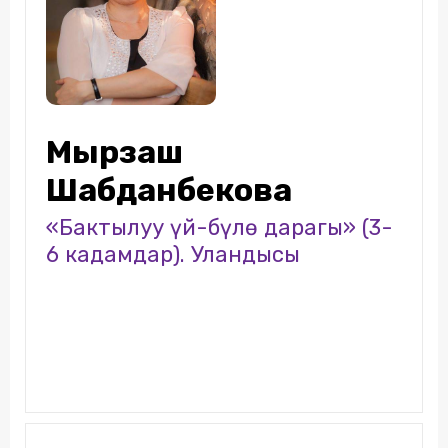
Мырзаш
Шабданбекова
«Бактылуу үй-бүлѳ дарагы» (3-
6 кадамдар). Уландысы