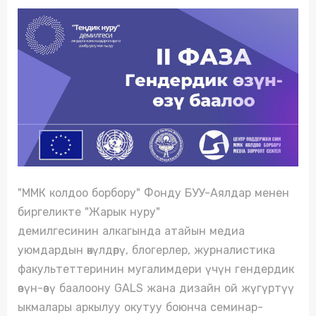
"ММК колдоо борбору" Фонду БУУ-Аялдар менен
биргеликте "Жарык нуру"
демилгесинин алкагында атайын медиа
уюмдардын өкүлдөрү, блогерлер, журналистика
факультеттеринин мугалимдери үчүн гендердик
өзүн-өзү баалоону GALS жана дизайн ой жүгүртүү
ыкмалары аркылуу окутуу боюнча семинар-