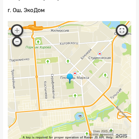
г. Ош, ЭкоДом
Uses 2GIS API
License agreement
A key is required for proper operation of Raster JS API. Help: