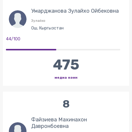
Умарджанова Зулайхо Ойбековна
Зулайхо
Ош, Кыргызстан
44/100
475
медиа коин
8
Файзиева Махинахон
Давронбоевна