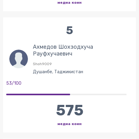
медиа коин
5
Ахмедов Шохзодхуча
Рауфхучаевич
Shoh9009
Душанбе, Таджикистан
53/100
575
медиа коин