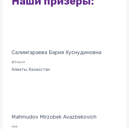
Наши призеры:
Салимгараева Бария Хуснудиновна
@бария
Алматы, Казахстан
Mahmudov Mirzobek Avazbekovich
666