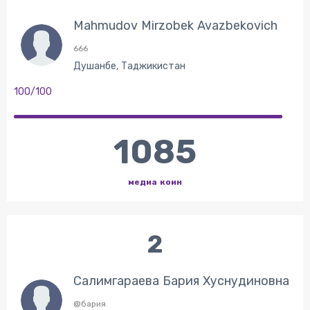
Mahmudov Mirzobek Avazbekovich
666
Душанбе, Таджикистан
100/100
1085
медиа коин
2
Салимгараева Бария Хуснудиновна
@бария