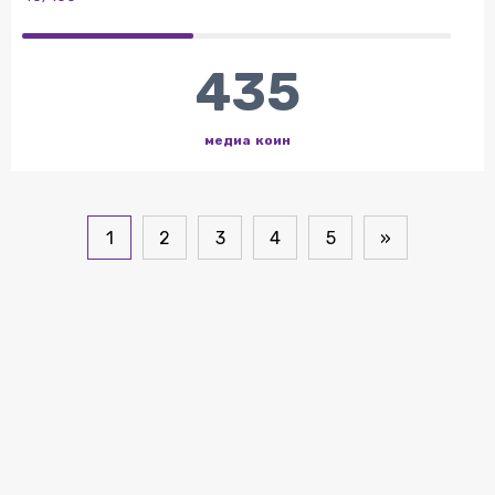
435
медиа коин
1
2
3
4
5
»