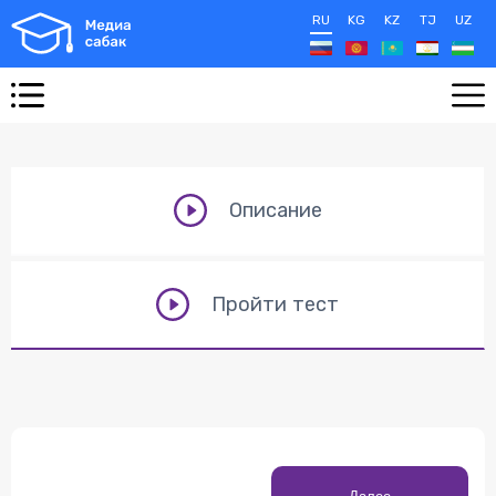
RU
KG
KZ
TJ
UZ
Описание
Пройти тест