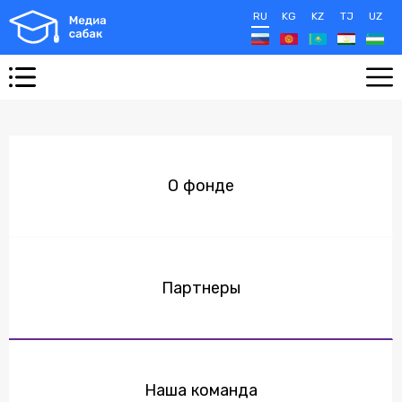
RU
KG
KZ
TJ
UZ
О фонде
Партнеры
Наша команда