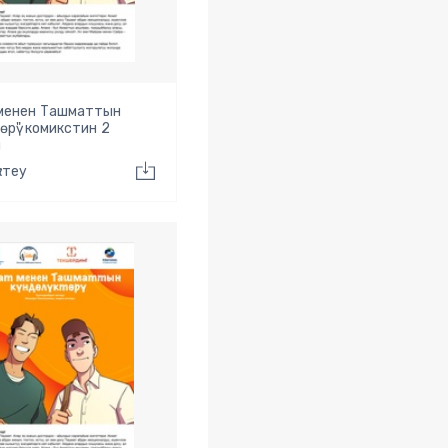
 менен Ташматтын
төрү" комикстин 2
ы
ктеу