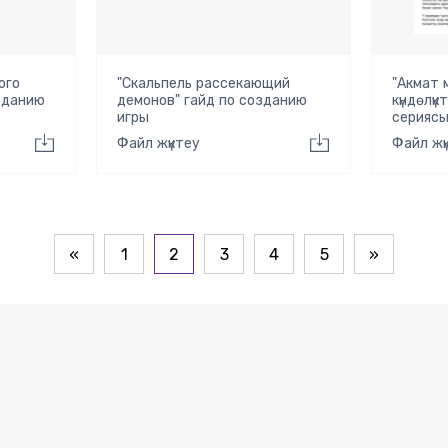
ого
"Скальпель рассекающий
"Акмат
озданию
демонов" гайд по созданию
күндөлүк
игры
серияс
Файл жүктеу
Файл жү
«
1
2
3
4
5
»