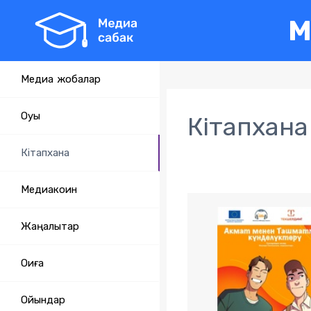
М
Медиа жобалар
Оқуы
Кітапхана
Кітапхана
Медиакоин
Жаңалықтар
Оқиға
Ойындар