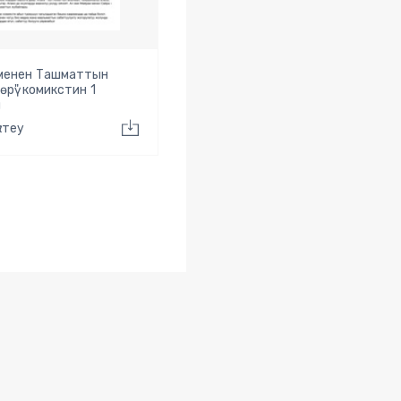
 менен Ташматтын
төрү" комикстин 1
ы
ктеу