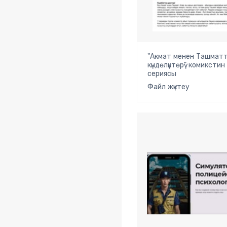
"Акмат менен Ташмат
күндөлүктөрү" комикстин
сериясы
Файл жүктеу