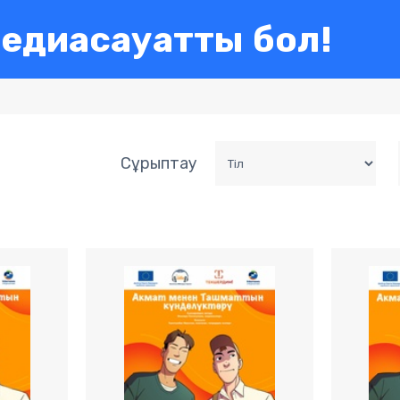
едиасауатты бол!
Сұрыптау