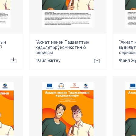
тын
"Акмат менен Ташматтын
"Акмат
 7
күндөлүктөрү" комикстин 6
күндөлүк
сериясы
серияс
Файл жүктеу
Файл жү