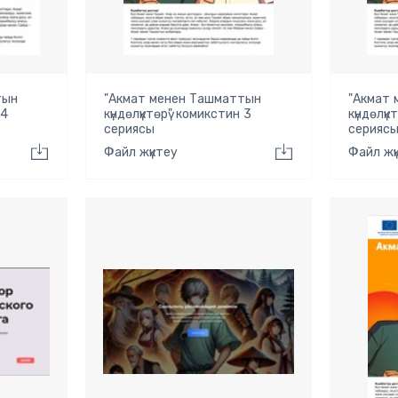
тын
"Акмат менен Ташматтын
"Акмат
 4
күндөлүктөрү" комикстин 3
күндөлүк
сериясы
серияс
Файл жүктеу
Файл жү