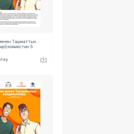
 менен Ташматтын
төрү" комикстин 5
ы
ктеу