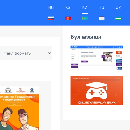
RU
KG
KZ
TJ
UZ
Бұл қызықты