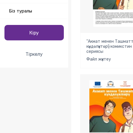
Біз туралы
Кіру
"Акмат менен Ташмат
күндөлүктөрү" комикстин
сериясы
Тіркелу
Файл жүктеу