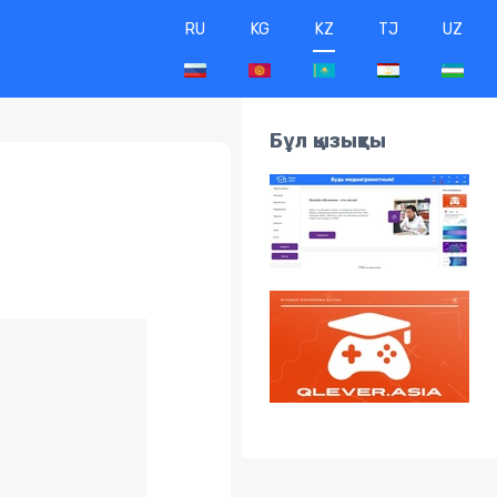
RU
KG
KZ
TJ
UZ
Бұл қызықты