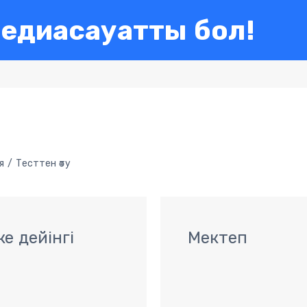
едиасауатты бол!
я
Тесттен өту
е дейінгі
Мектеп