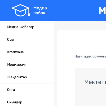
М
Медиа жобалар
Оқуы
Кітапхана
Навигация обучени
Медиакоин
Жаңалықтар
Мектепк
Оқиға
Ойындар