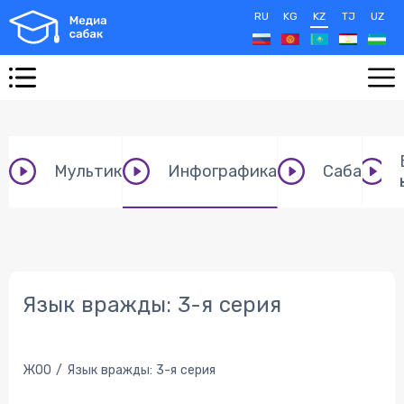
RU
KG
KZ
TJ
UZ
Мультик
Инфографика
Сабақ
Язык вражды: 3-я серия
ЖОО
Язык вражды: 3-я серия