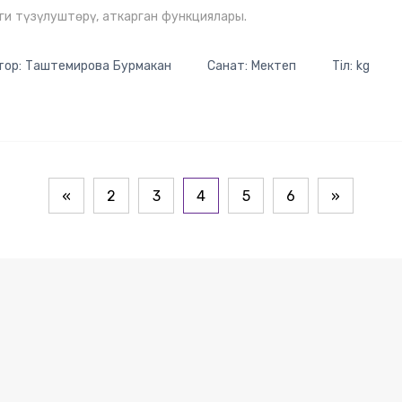
ги түзүлуштөрү, аткарган функциялары.
тор: Таштемирова Бурмакан
Санат: Мектеп
Тіл: kg
«
2
3
4
5
6
»