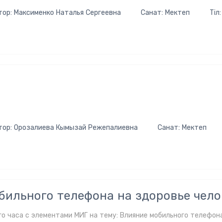
тор: Максименко Наталья Сергеевна
Санат: Мектеп
Тіл:
а
тор: Орозалиева Кымызай Режепалиевна
Санат: Мектеп
бильного телефона на здоровье чело
о часа с элементами МИГ на тему: Влияние мобильного телефон