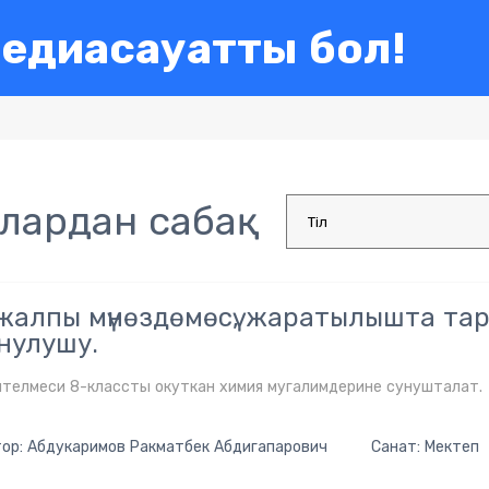
едиасауатты бол!
ардан сабақ
жалпы мүнөздөмөсү, жаратылышта т
нулушу.
штелмеси 8-классты окуткан химия мугалимдерине сунушталат.
ор: Абдукаримов Ракматбек Абдигапарович
Санат: Мектеп