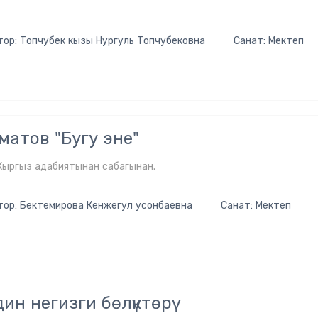
тор: Топчубек кызы Нургуль Топчубековна
Санат: Мектеп
матов "Бугу эне"
 Кыргыз адабиятынан сабагынан.
тор: Бектемирова Кенжегул усонбаевна
Санат: Мектеп
н негизги бөлүктөрү