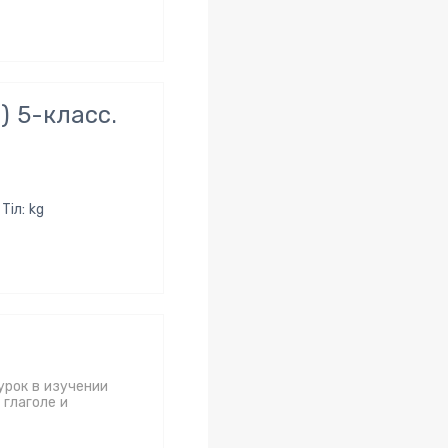
) 5-класс.
Тіл: kg
урок в изучении
 глаголе и