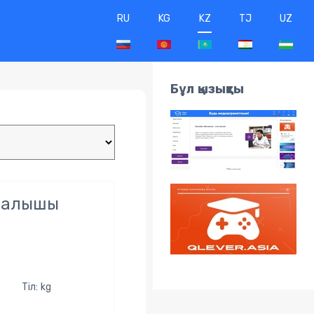
RU
KG
KZ
TJ
UZ
Бұл қызықты
аралышы
Тіл: kg