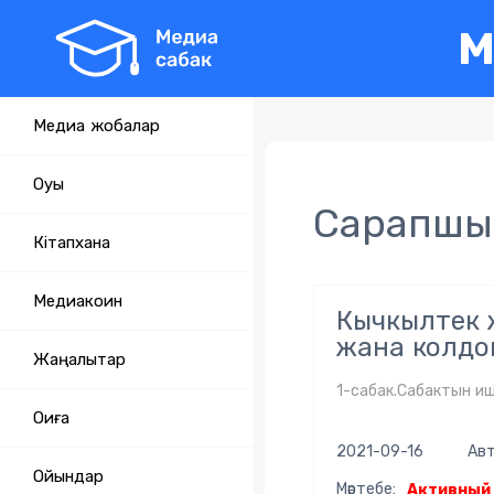
М
Медиа жобалар
Оқуы
Сарапшыл
Кітапхана
Медиакоин
Кычкылтек 
жана колдо
Жаңалықтар
1-сабак.Сабактын и
Оқиға
2021-09-16
Авт
Ойындар
Мәртебе:
Активный