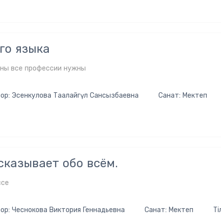
го языка
аны все профессии нужны
ор: Эсенкулова Таалайгүл Сансызбаевна
Санат: Мектеп
сказывает обо всём.
ссе
ор: Чеснокова Виктория Геннадьевна
Санат: Мектеп
Ті