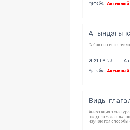
Мәртебе:
Активный
Атындагы ка
Сабактын иштелмеси
2021-09-23
Ав
Мәртебе:
Активный
Виды глаго
Аннотация темы урок
раздела «Глагол», п
изучаются способы 