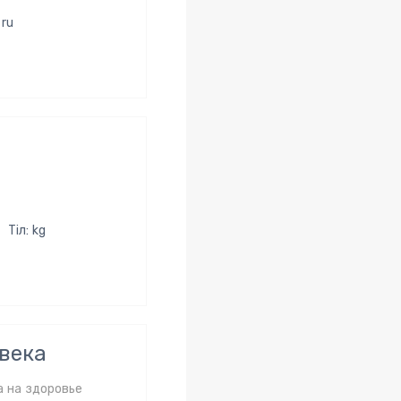
 ru
Тіл: kg
века
а на здоровье