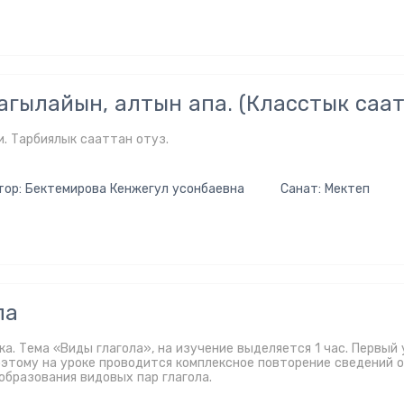
гылайын, алтын апа. (Класстык саат
. Тарбиялык сааттан отуз.
тор: Бектемирова Кенжегул усонбаевна
Санат: Мектеп
ла
а. Тема «Виды глагола», на изучение выделяется 1 час. Первый 
оэтому на уроке проводится комплексное повторение сведений о
образования видовых пар глагола.