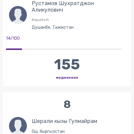
Рустамов Шухратджон
Аликулович
BepulSoft
Душанбе, Тәжікстан
14/100
155
медиакоин
8
Шерали кызы Гулмайрам
Ош, Кыргызстан