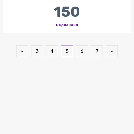
150
медиакоин
«
3
4
5
6
7
»