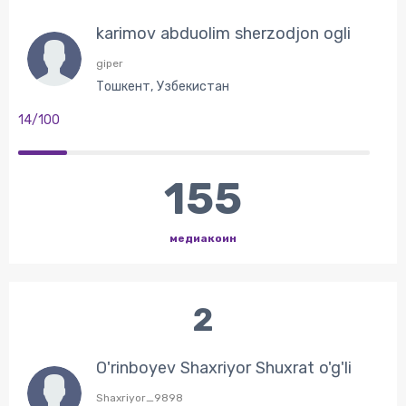
karimov abduolim sherzodjon ogli
giper
Тошкент, Узбекистан
14/100
155
медиакоин
2
O'rinboyev Shaxriyor Shuxrat o'g'li
Shaxriyor_9898