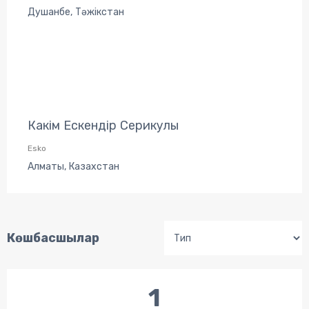
Душанбе, Тәжікстан
Какім Ескендір Серикулы
Esko
Алматы, Казахстан
Көшбасшылар
1