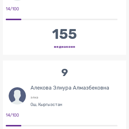
14/100
155
медиакоин
9
Алекова Элнура Алмазбековна
элка
Ош, Кыргызстан
14/100