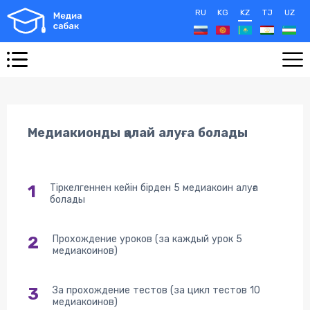
RU
KG
KZ
TJ
UZ
Медиакионды қалай алуға болады
1
Тіркелгеннен кейін бірден 5 медиакоин алуға
болады
2
Прохождение уроков (за каждый урок 5
медиакоинов)
3
За прохождение тестов (за цикл тестов 10
медиакоинов)