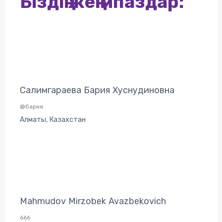
Біздің жеңімпаздар:
Салимгараева Бария Хуснудиновна
@бария
Алматы, Казахстан
Mahmudov Mirzobek Avazbekovich
666