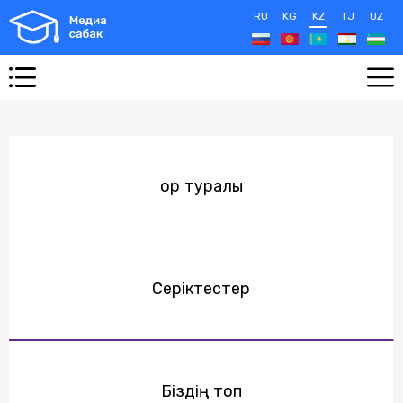
RU
KG
KZ
TJ
UZ
Қор туралы
Серіктестер
Біздің топ