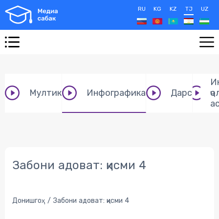
RU
KG
KZ
TJ
UZ
И
Мултик
Инфографика
Дарс
ҷо
а
Забони адоват: қисми 4
Донишгоҳ
Забони адоват: қисми 4