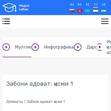
RU
KG
KZ
TJ
UZ
И
Мултик
Инфографика
Дарс
ҷо
а
Забони адоват: қисми 1
Донишгоҳ
Забони адоват: қисми 1