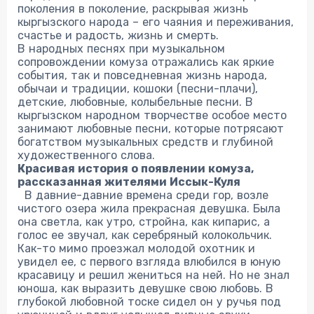
поколения в поколение, раскрывая жизнь
кыргызского народа – его чаяния и переживания,
счастье и радость, жизнь и смерть.
В народных песнях при музыкальном
сопровождении комуза отражались как яркие
события, так и повседневная жизнь народа,
обычаи и традиции, кошоки (песни-плачи),
детские, любовные, колыбельные песни. В
кыргызском народном творчестве особое место
занимают любовные песни, которые потрясают
богатством музыкальных средств и глубиной
художественного слова.
Красивая история о появлении комуза,
рассказанная жителями Иссык-Куля
В давние-давние времена среди гор, возле
чистого озера жила прекрасная девушка. Была
она светла, как утро, стройна, как кипарис, а
голос ее звучал, как серебряный колокольчик.
Как-то мимо проезжал молодой охотник и
увидел ее, с первого взгляда влюбился в юную
красавицу и решил жениться на ней. Но не знал
юноша, как выразить девушке свою любовь. В
глубокой любовной тоске сидел он у ручья под