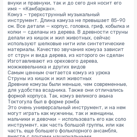
внуки и правнуки, так и до сего дня носит его
имя – «Камбаркан».
Комуз – трерхструнный музыкальный
инструмент. Длина камуза не превышает 85-90
см. Все детали — корпус, головка, гриф, кобылка и
колки — сделаны из дерева. В древности струны
делали из кишок и жил животных, сейчас
используют шелковые нити или синтетические
материалы. Качество звучания комуза зависит
от струн и вида дерева, из которого он сделан
Изготавливают из орехового дерева,
можжевельника и других видов
Самым ценным считается комуз из урюка
Струны из кишок и жил животных
Древние комузы были меньше, чем современные,
для удобства всадника. Также они отличались
формой корпуса. Так, комуз великого акына
Токтогула был в форме ромба
Это очень универсальный инструмент, и на нем
могут играть как мужчины, так и женщины,
мальчики и девочки – использовать его как соло
инструмент, как часть большой группы, или как
часть, еще большего фольклорного ансамбля,
вместе с другими национальными