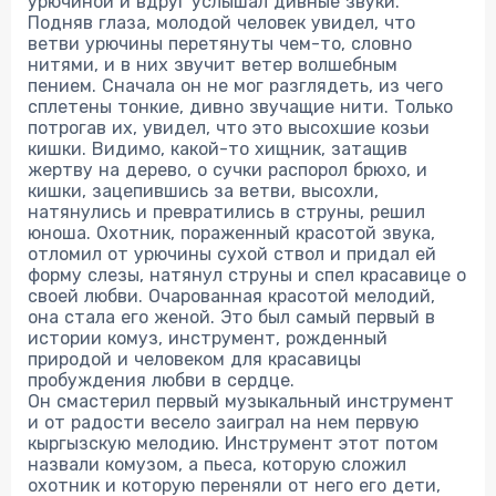
урючиной и вдруг услышал дивные звуки.
Подняв глаза, молодой человек увидел, что
ветви урючины перетянуты чем-то, словно
нитями, и в них звучит ветер волшебным
пением. Сначала он не мог разглядеть, из чего
сплетены тонкие, дивно звучащие нити. Только
потрогав их, увидел, что это высохшие козьи
кишки. Видимо, какой-то хищник, затащив
жертву на дерево, о сучки распорол брюхо, и
кишки, зацепившись за ветви, высохли,
натянулись и превратились в струны, решил
юноша. Охотник, пораженный красотой звука,
отломил от урючины сухой ствол и придал ей
форму слезы, натянул струны и спел красавице о
своей любви. Очарованная красотой мелодий,
она стала его женой. Это был самый первый в
истории комуз, инструмент, рожденный
природой и человеком для красавицы
пробуждения любви в сердце.
Он смастерил первый музыкальный инструмент
и от радости весело заиграл на нем первую
кыргызскую мелодию. Инструмент этот потом
назвали комузом, а пьеса, которую сложил
охотник и которую переняли от него его дети,