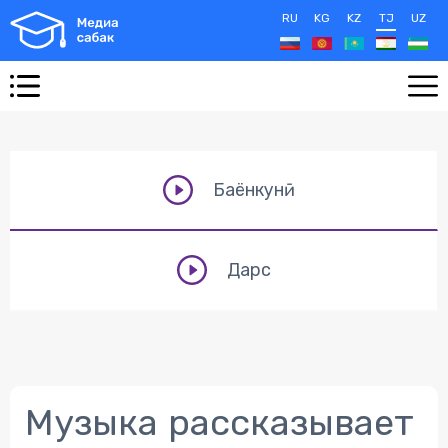
RU
KG
KZ
TJ
UZ
Баёнкунӣ
Дарс
Музыка рассказывает