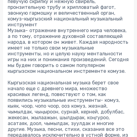
певучую скрипку и нежную свирель,
пронзительную трубу и хрипловатый фагот,
звонкую гармошку и величественный орган,
комуз-кыргызский национальный музыкальный
инструмент
Музыка- отражение внутреннего мира человека,
а по тому, отражение духовной составляющей
народа, в котором он живет. Каждая народность
имеет не только свои музыкальные
инструменты, но и целую науку ментальности
игры на них и понимания произведений. Сегодня
мы будем говорить о самом популярном
кыргызском национальном инстременте комузе.
Кыргызская национальная музыка берет свое
начало еще с древнего мира, множество
красивых легенд, повествуют о том, как
появились музыкальные инструменты- комуз,
кыяк, чоор, чопо чоор, ооз комуз, жезнай,
чымылдак, чыңыроон, сурнай, керней, добулбас,
жекесан, жылаажын, шылдырак, коңгуроо,
асатаяк, доол, чымылдак, зуулдак и многие
другие. Музыка, песни, стихи, сказания все это
передавалось исключительно в устной форме, из