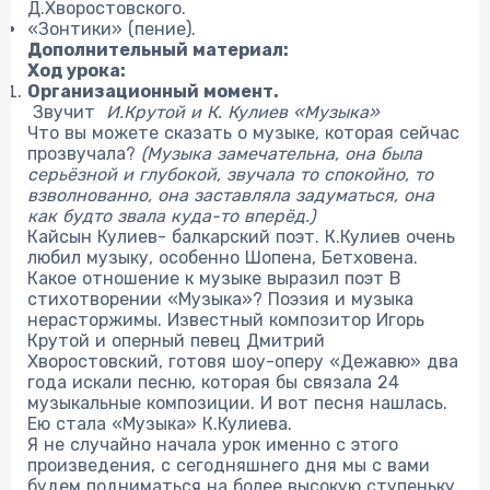
Д.Хворостовского.
«Зонтики» (пение).
Дополнительный материал:
Ход урока:
Организационный момент.
Звучит
И.Крутой и К. Кулиев «Музыка»
Что вы можете сказать о музыке, которая сейчас
прозвучала?
(Музыка замечательна, она была
серьёзной и глубокой, звучала то спокойно, то
взволнованно, она заставляла задуматься, она
как будто звала куда-то вперёд.)
Кайсын Кулиев- балкарский поэт. К.Кулиев очень
любил музыку, особенно Шопена, Бетховена.
Какое отношение к музыке выразил поэт В
стихотворении «Музыка»? Поэзия и музыка
нерасторжимы. Известный композитор Игорь
Крутой и оперный певец Дмитрий
Хворостовский, готовя шоу-оперу «Дежавю» два
года искали песню, которая бы связала 24
музыкальные композиции. И вот песня нашлась.
Ею стала «Музыка» К.Кулиева.
Я не случайно начала урок именно с этого
произведения, с сегодняшнего дня мы с вами
будем подниматься на более высокую ступеньку