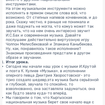
инструментами.
На этом музыкальном инструменте можно
исполнять в прямом смысле слова всё, что
возможно. От степных напевов кочевников, и до
рока. Скажу честно, я раньше не понимала и
даже подумать не могла, что комуз может так
звучать, что на нем очень интересно звучит
И.С.Бах и современная музыка. Давайте
послушаем действительно виртуозную игру
Чолпон Мелисбековаой и Эламана Каныбекова.
Ну, как, понравилось такое исполнение?
Знакомые произведения предстали в другом
образе и звучании.
Итог урока.
Сегодня мы начали наш урок с музыки И.Крутой
и поэта К. Кулиев «Музыка», в исполнении
оперного певца Дмитрия Хворостовског- это
трио создало шедевр,эта музыка была серьёзной
и глубокой, звучала то спокойно, то
взволнованно, она заставляла задуматься, она
как будто звала куда-то вперёд.
Мы говорили о том, что Кыргызская
национальная музыка берет свое начало еще с