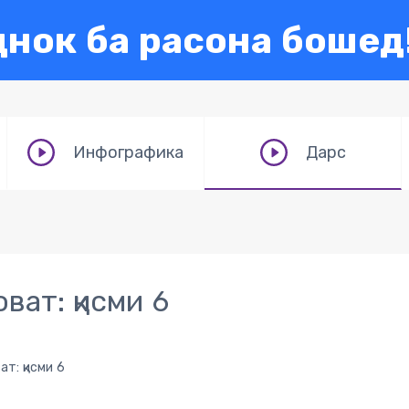
нок ба расона бошед
Инфографика
Дарс
ват: қисми 6
ат: қисми 6