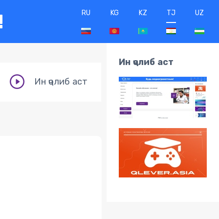
RU
KG
KZ
TJ
UZ
!
Ин ҷолиб аст
Ин ҷолиб аст