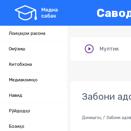
Савод
Лоиҳаҳои расонаӣ
Мултик
Омӯзиш
Китобхона
Медиакоинҳо
Забони адо
Навид
Рӯйдодҳо
Донишгоҳ
Забони адов
Бозиҳо